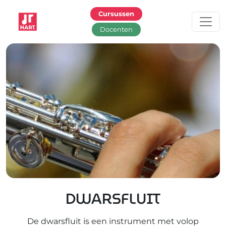
Ga naar hoofdinhoud
Cursussen
Docenten
DWARSFLUIT
De dwarsfluit is een instrument met volop